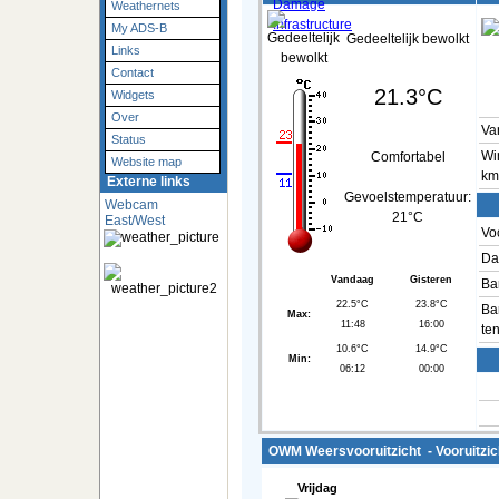
Weathernets
My ADS-B
Gedeeltelijk bewolkt
Links
Contact
21.3°C
Widgets
Over
Va
Status
Wi
Comfortabel
Website map
km
Externe links
Gevoelstemperatuur:
Webcam
21°C
East/West
Vo
Da
Vandaag
Gisteren
Ba
22.5°C
23.8°C
Ba
Max:
11:48
16:00
te
10.6°C
14.9°C
Min:
06:12
00:00
OWM Weersvooruitzicht - Vooruitzich
Vrijdag