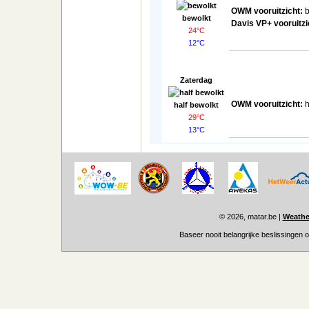
OWM vooruitzicht:
b
bewolkt
Davis VP+ vooruitzi
24°C
12°C
Zaterdag
OWM vooruitzicht:
h
half bewolkt
29°C
13°C
© 2026, matar.be
|
Weather
Baseer nooit belangrijke beslissingen 