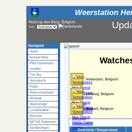
Weerstation Hei
Heist-op-den-Berg, Belgium
Upd
Taal:
Navigatie
Home
Watches
Actueel Weer
PWS Dashboard
(mobile)
The Sky
Antwerpen, Belgium
Vooruitzicht
Radar
Waarschuwingen
Limburg, Belgium
Almanak
Meteobridge
Brabant, Belgium
Luchtkwaliteit
Mesonet
METAR Rapporten
Aardbevingen
Overzicht / Temperatuur